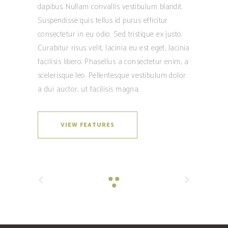
dapibus. Nullam convallis vestibulum blandit.
Suspendisse quis tellus id purus efficitur
consectetur in eu odio. Sed tristique ex justo.
Curabitur risus velit, lacinia eu est eget, lacinia
facilisis libero. Phasellus a consectetur enim, a
scelerisque leo. Pellentesque vestibulum dolor
a dui auctor, ut facilisis magna.
VIEW FEATURES