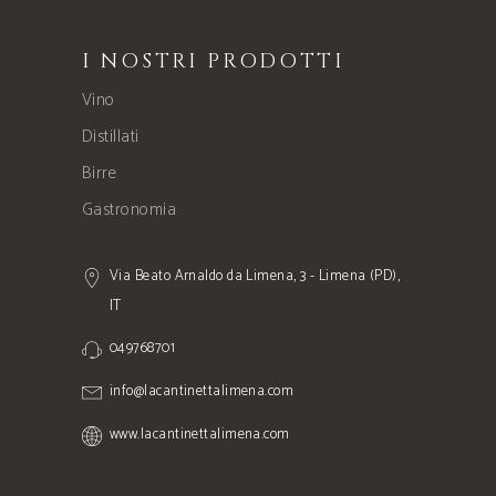
I NOSTRI PRODOTTI
Vino
Distillati
Birre
Gastronomia
Via Beato Arnaldo da Limena, 3 - Limena (PD),
IT
049768701
info@lacantinettalimena.com
www.lacantinettalimena.com