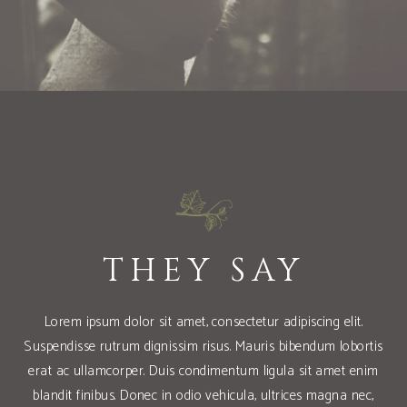
THEY SAY
Lorem ipsum dolor sit amet, consectetur adipiscing elit.
tis
Suspendisse rutrum dignissim risus. Mauris bibendum lobortis
Su
nim
erat ac ullamcorper. Duis condimentum ligula sit amet enim
er
c,
blandit finibus. Donec in odio vehicula, ultrices magna nec,
b